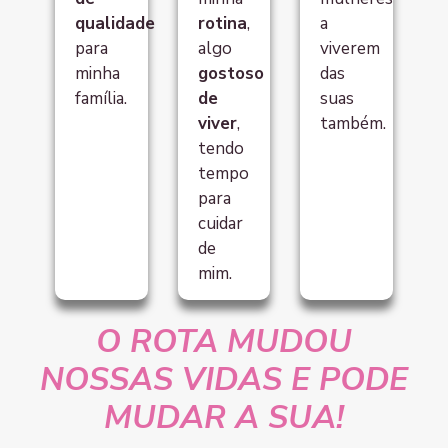
qualidade
rotina
,
a
para
algo
viverem
minha
gostoso
das
família.
de
suas
viver
,
também.
tendo
tempo
para
cuidar
de
mim.
O ROTA MUDOU
NOSSAS VIDAS E PODE
MUDAR A SUA!