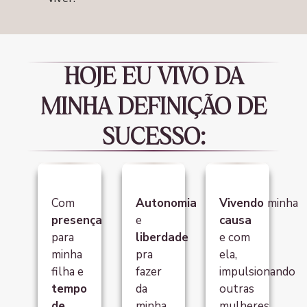
HOJE EU VIVO DA
MINHA DEFINIÇÃO DE
SUCESSO:
Com
Autonomia
Vivendo
minha
presença
e
causa
para
liberdade
e com
minha
pra
ela,
filha
e
fazer
impulsionando
tempo
da
outras
de
minha
mulheres